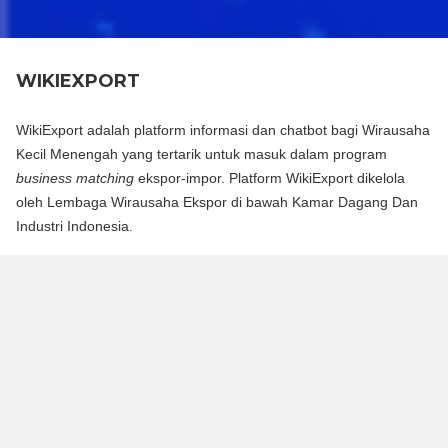
WIKIEXPORT
WikiExport adalah platform informasi dan chatbot bagi Wirausaha
Kecil Menengah yang tertarik untuk masuk dalam program
business matching
ekspor-impor. Platform WikiExport dikelola
oleh Lembaga Wirausaha Ekspor di bawah Kamar Dagang Dan
Industri Indonesia.
WikiExport adalah platform informasi dan chat bot bagi
Wirausaha Kecil Menengah yang tertarik untuk masuk dalam
program business matching ekspor-impor. Platform WikiExport
dikelola oleh Lembaga Wirausaha Ekspor di bawah Kamar
Dagang Dan Industri Indonesia.
WikiExport membantu membuka akses informasi dan
memberikan legitimasi layak ekspor bagi wirausaha.